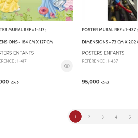
ER MURAL REF = 1-417 ;
POSTER MURAL REF = 1-437 ;
ENSIONS = 184 CM X 127 CM
DIMENSIONS = 73 CM X 202
TERS ENFANTS
POSTERS ENFANTS
RENCE : 1-417
RÉFÉRENCE : 1-437
95,000
د.ت
95,000
د.ت
1
2
3
4
5