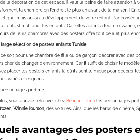
 de la décoration de cet espace, il vaut la peine de faire attention à 
sforment la chambre en l’endroit le plus amusant de la maison ! En ef
thétique, mais aussi au développement de votre enfant. Par conséque
cellents stimuli pour les enfants. Car elles aident à leur croissance, éve
murs de leurs chambres avec des posters offre tout cela et plus enco
large sélection de posters enfants Tunisie
ce soit pour une chambre de fille ou de garçon, décorer avec des po
s cher de changer d’environnement. Car il suffit de choisir le modèle 
ez placer les posters enfants là où ils sont le mieux pour décorer l
es variés et mignons.
 personnages préférés
lus, vous pouvez retrouver chez
Bennour Déco
les personnages préf
Frozen
,
Winnie l’ourson
, des voitures. Ainsi que les héros de cinéma, 
nts.
uels avantages des posters e