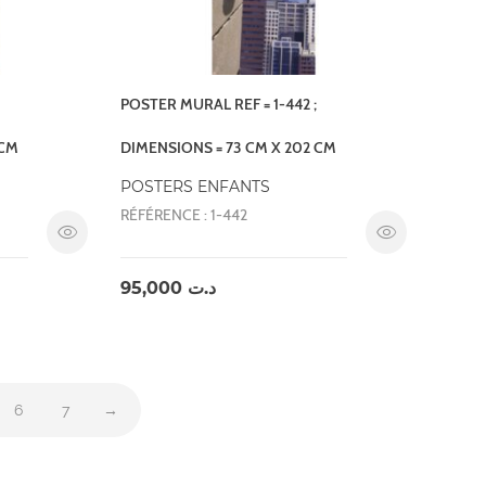
POSTER MURAL REF = 1-442 ;
 CM
DIMENSIONS = 73 CM X 202 CM
POSTERS ENFANTS
RÉFÉRENCE : 1-442
95,000
د.ت
6
7
→