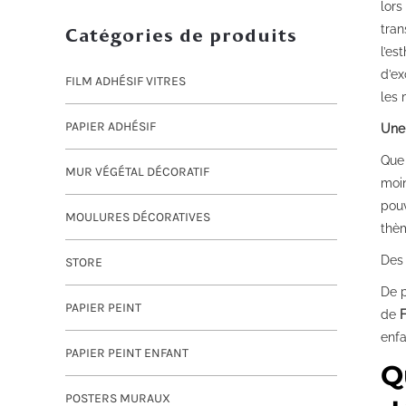
lors
tran
Catégories de produits
l’es
d’ex
FILM ADHÉSIF VITRES
les 
PAPIER ADHÉSIF
Une 
Que 
MUR VÉGÉTAL DÉCORATIF
moin
pouv
MOULURES DÉCORATIVES
thèm
Des
STORE
De p
PAPIER PEINT
de
enfa
PAPIER PEINT ENFANT
Q
POSTERS MURAUX