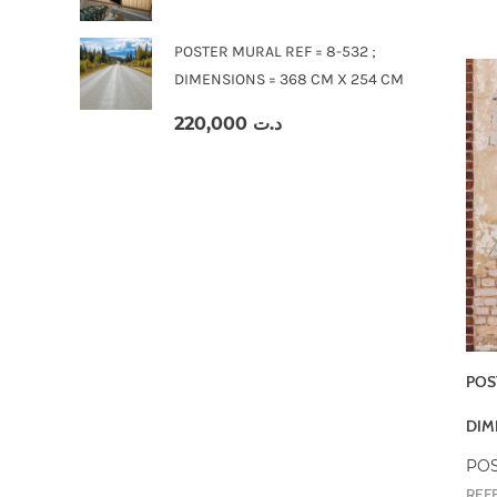
POSTER MURAL REF = 8-532 ;
DIMENSIONS = 368 CM X 254 CM
220,000
د.ت
POS
DIM
POS
REF