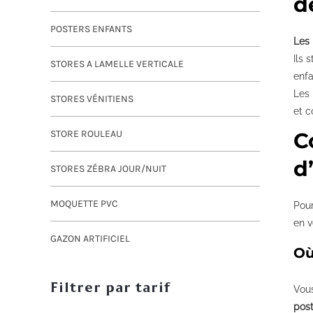
d
POSTERS ENFANTS
Les 
Ils 
STORES A LAMELLE VERTICALE
enfa
Les 
STORES VÉNITIENS
et c
STORE ROULEAU
C
d
STORES ZÉBRA JOUR/NUIT
MOQUETTE PVC
Pour
en v
GAZON ARTIFICIEL
Où
Filtrer par tarif
Vous
post