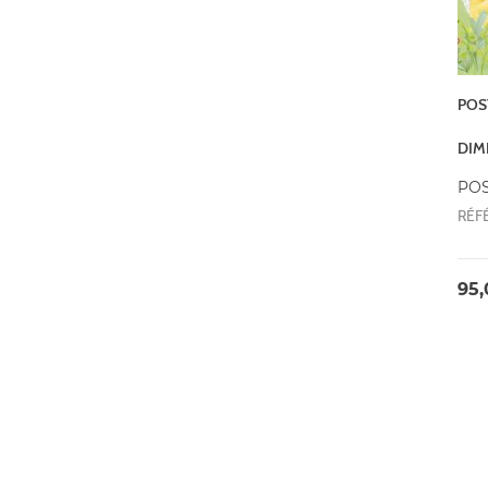
POST
DIM
POS
RÉFÉ