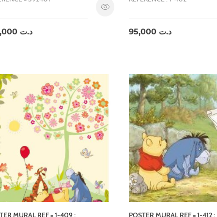
160,000
د.ت
95,000
د.ت
TER MURAL REF = 1-409 ;
POSTER MURAL REF = 1-412 ;