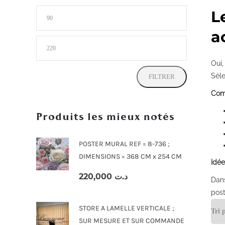
L
Prix
min
a
Prix
max
Oui,
Séle
FILTRER
Comm
Produits les mieux notés
POSTER MURAL REF = 8-736 ;
DIMENSIONS = 368 CM x 254 CM
Idé
220,000
د.ت
Dans
pos
STORE A LAMELLE VERTICALE ;
SUR MESURE ET SUR COMMANDE