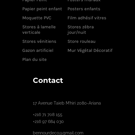
Papier peint enfant
Posters enfants
Moquette PVC
Film adhésif vitres
Stores à lamelle
Stores zébra
verticale
jour/nuit
Stores vénitiens
Store rouleau
Gazon artificiel
Mur Végétal Décoratif
Plan du site
Contact
17 Avenue Taieb M’hiri 2080-Ariana
+216 71 708 155
+216 97 684 030
bennourdeco@gmail.com