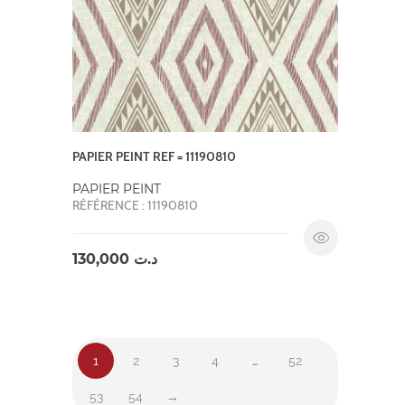
PAPIER PEINT REF = 11190810
PAPIER PEINT
RÉFÉRENCE : 11190810
130,000
د.ت
1
2
3
4
…
52
53
54
→