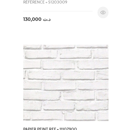
RÉFÉRENCE = 51203009
130,000
د.ت
PAPIER PEINT REF = 11107900