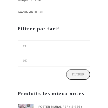
GAZON ARTIFICIEL
Filtrer par tarif
Prix
min
Prix
max
FILTRER
Produits les mieux notés
POSTER MURAL REF = 8-736 ;