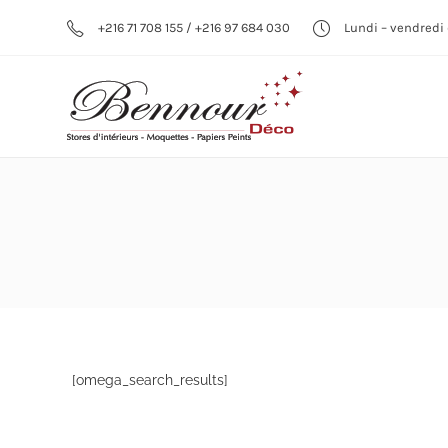
+216 71 708 155 / +216 97 684 030
Lundi – vendredi 
[omega_search_results]