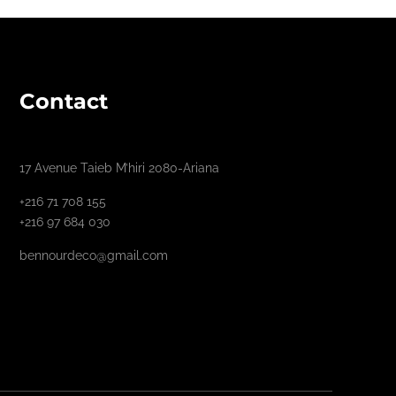
Contact
17 Avenue Taieb M’hiri 2080-Ariana
+216 71 708 155
+216 97 684 030
bennourdeco@gmail.com