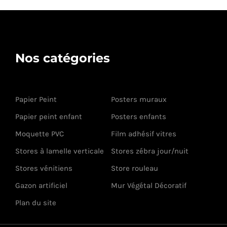
Nos catégories
Papier Peint
Posters muraux
Papier peint enfant
Posters enfants
Moquette PVC
Film adhésif vitres
Stores à lamelle verticale
Stores zébra jour/nuit
Stores vénitiens
Store rouleau
Gazon artificiel
Mur Végétal Décoratif
Plan du site