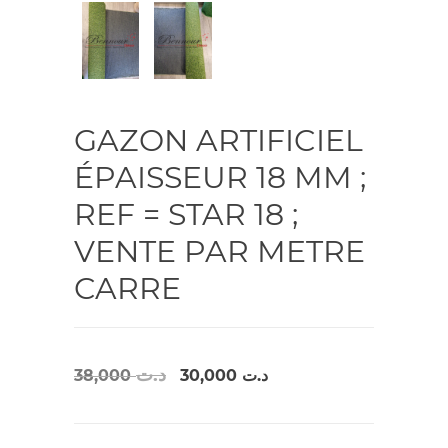
GAZON ARTIFICIEL
ÉPAISSEUR 18 MM ;
REF = STAR 18 ;
VENTE PAR METRE
CARRE
Le
Le
د.ت
38,000
30,000
د.ت
prix
prix
initial
actuel