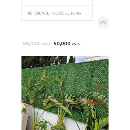
RÉFÉRENCE = CG SOUL 28-45
Le
Le
د.ت
58,000
50,000
د.ت
prix
prix
initial
actuel
était :
est :
د.ت 50,000.
د.ت 58,000.