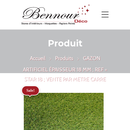
Produit
Accueil
Produits
GAZON
ARTIFICIEL ÉPAISSEUR 18 MM ; REF =
STAR 18 ; VENTE PAR METRE CARRE
Sale!