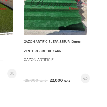
GAZON ARTIFICIEL ÉPAISSEUR 10mm ;
VENTE PAR METRE CARRE
GAZON ARTIFICIEL
Le
Le
د.ت
25,000
22,000
د.ت
prix
prix
initial
actuel
était :
est :
د.ت 22,000.
د.ت 25,000.