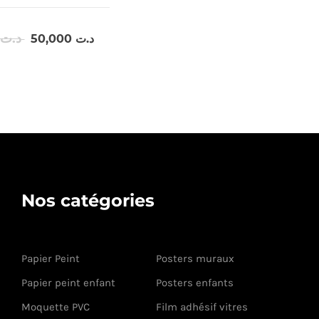
Le
Le
د.ت
50,000
د.ت
prix
prix
initial
actuel
était :
est :
د.ت 50,000.
د.ت 58,000.
Nos catégories
Papier Peint
Posters muraux
Papier peint enfant
Posters enfants
Moquette PVC
Film adhésif vitres