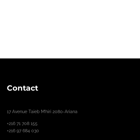
Contact
17 Avenue Taieb M’hiri 2080-Ariana
+216 71 708 155
+216 97 684 030