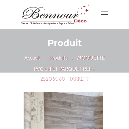
Produit
Accueil
Produits
MOQUETTE
PVC EFFET PARQUET REF =
25206060 ; TARKETT