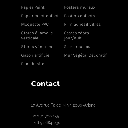
Papier Peint
Posters muraux
Papier peint enfant
Posters enfants
Moquette PVC
Film adhésif vitres
Stores à lamelle
Stores zébra
verticale
jour/nuit
Stores vénitiens
Store rouleau
Gazon artificiel
Mur Végétal Décoratif
Plan du site
Contact
17 Avenue Taieb M’hiri 2080-Ariana
+216 71 708 155
+216 97 684 030