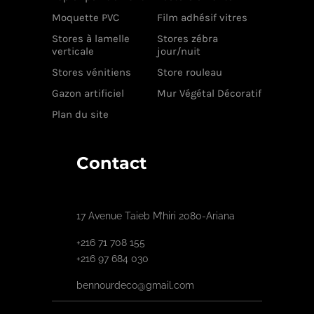
Moquette PVC
Film adhésif vitres
Stores à lamelle
Stores zébra
verticale
jour/nuit
Stores vénitiens
Store rouleau
Gazon artificiel
Mur Végétal Décoratif
Plan du site
Contact
17 Avenue Taieb M’hiri 2080-Ariana
+216 71 708 155
+216 97 684 030
bennourdeco@gmail.com