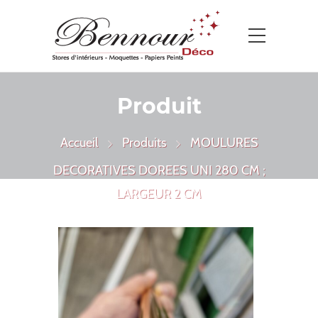
Produit
Accueil
Produits
MOULURES
DECORATIVES DOREES UNI 280 CM ;
LARGEUR 2 CM