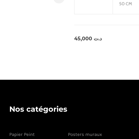
50 CM
45,000
د.ت
Nos catégories
Papier Peint
Posters muraux