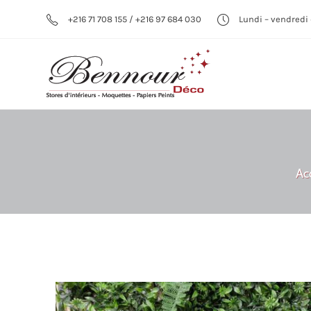
+216 71 708 155 / +216 97 684 030
Lundi – vendredi 
Ac