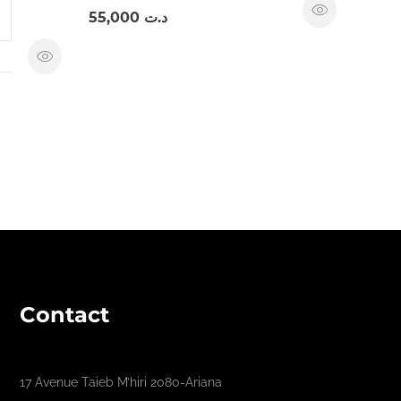
55,000
د.ت
Contact
17 Avenue Taieb M’hiri 2080-Ariana