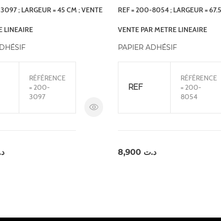
-3097 ; LARGEUR = 45 CM ; VENTE
REF = 200-8054 ; LARGEUR = 67.5
 LINEAIRE
VENTE PAR METRE LINEAIRE
ADHÉSIF
PAPIER ADHÉSIF
RÉFÉRENCE
RÉFÉRENCE
REF
= 200-
= 200-
3097
8054
د
8,900
د.ت