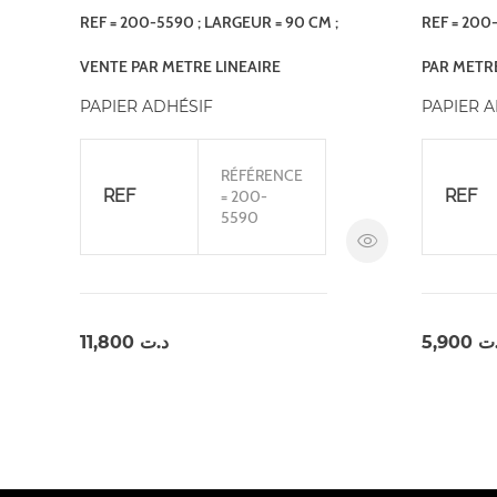
REF = 200-5590 ; LARGEUR = 90 CM ;
REF = 200
VENTE PAR METRE LINEAIRE
PAR METRE
PAPIER ADHÉSIF
PAPIER 
RÉFÉRENCE
REF
REF
= 200-
5590
11,800
د.ت
5,900
.ت