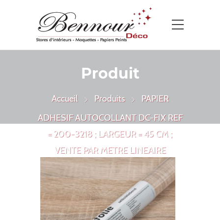
Produit
Accueil
Produits
PAPIER
ADHESIF AUTOCOLLANT DC-FIX REF
= 200-3218 ; LARGEUR = 45 CM ;
VENTE PAR METRE LINEAIRE