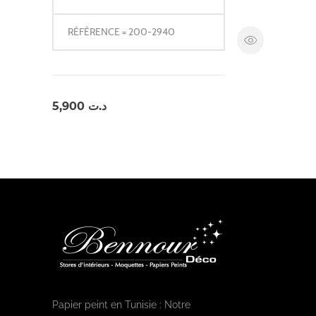
RÉFÉRENCE = 200-2940
5,900
د.ت
Papier peint en Tunisie : Notre