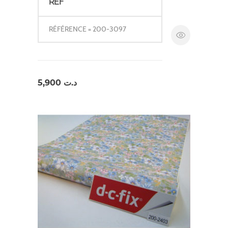
REF
RÉFÉRENCE = 200-3097
5,900
د.ت