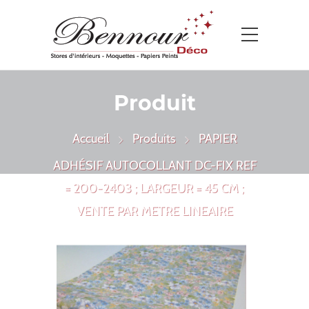
Produit
Accueil
Produits
PAPIER
ADHÉSIF AUTOCOLLANT DC-FIX REF
= 200-2403 ; LARGEUR = 45 CM ;
VENTE PAR METRE LINEAIRE