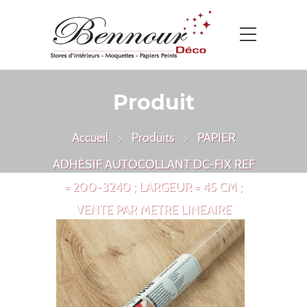
Produit
Accueil
Produits
PAPIER
ADHÉSIF AUTOCOLLANT DC-FIX REF
= 200-3240 ; LARGEUR = 45 CM ;
VENTE PAR METRE LINEAIRE