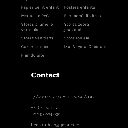
Papier peint enfant
Posters enfants
Moquette PVC
Film adhésif vitres
Stores à lamelle
Stores zébra
verticale
jour/nuit
Stores vénitiens
Store rouleau
Gazon artificiel
Mur Végétal Décoratif
Plan du site
Contact
17 Avenue Taieb M’hiri 2080-Ariana
+216 71 708 155
+216 97 684 030
bennourdeco@gmail.com