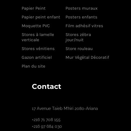
Papier Peint
Posters muraux
Papier peint enfant
Posters enfants
Moquette PVC
Film adhésif vitres
Stores à lamelle
Stores zébra
verticale
jour/nuit
Stores vénitiens
Store rouleau
Gazon artificiel
Mur Végétal Décoratif
Plan du site
Contact
17 Avenue Taieb M’hiri 2080-Ariana
+216 71 708 155
+216 97 684 030