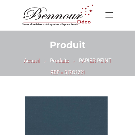
Produit
Accueil
Produits
PAPIER PEINT
REF = 51201221