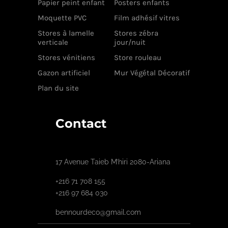
Papier peint enfant
Posters enfants
Moquette PVC
Film adhésif vitres
Stores à lamelle
Stores zébra
verticale
jour/nuit
Stores vénitiens
Store rouleau
Gazon artificiel
Mur Végétal Décoratif
Plan du site
Contact
17 Avenue Taieb M’hiri 2080-Ariana
+216 71 708 155
+216 97 684 030
bennourdeco@gmail.com