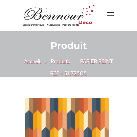
Produit
Accueil
Produits
PAPIER PEINT
REF = 51172805