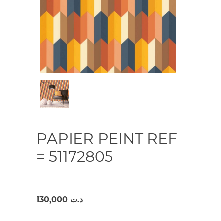
PAPIER PEINT REF
= 51172805
130,000
د.ت