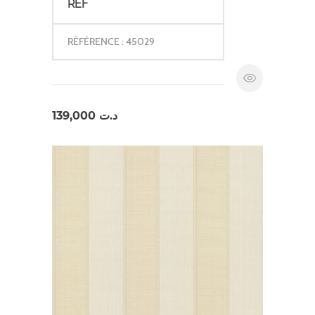
REF
RÉFÉRENCE : 45029
139,000
د.ت