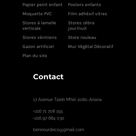
Papier peint enfant
Posters enfants
Moquette PVC
Film adhésif vitres
Stores à lamelle
Stores zébra
verticale
jour/nuit
Stores vénitiens
Store rouleau
Gazon artificiel
Mur Végétal Décoratif
Plan du site
Contact
17 Avenue Taieb M’hiri 2080-Ariana
+216 71 708 155
+216 97 684 030
bennourdeco@gmail.com