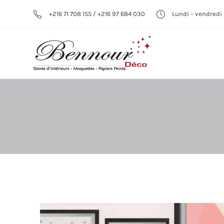
+216 71 708 155 / +216 97 684 030
Lundi – vendredi 