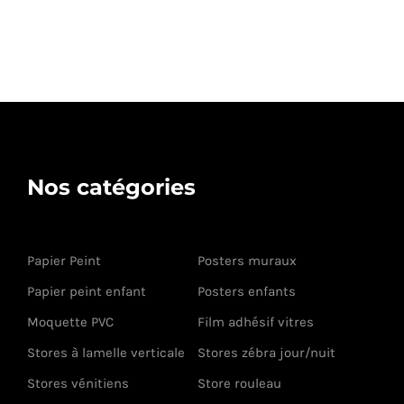
Nos catégories
Papier Peint
Posters muraux
Papier peint enfant
Posters enfants
Moquette PVC
Film adhésif vitres
Stores à lamelle verticale
Stores zébra jour/nuit
Stores vénitiens
Store rouleau