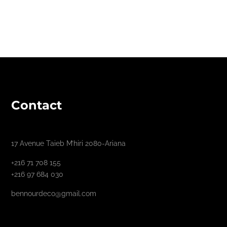
Contact
17 Avenue Taieb M’hiri 2080-Ariana
+216 71 708 155
+216 97 684 030
bennourdeco@gmail.com