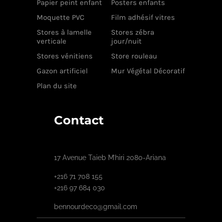
Papier peint enfant
Posters enfants
Moquette PVC
Film adhésif vitres
Stores à lamelle
Stores zébra
verticale
jour/nuit
Stores vénitiens
Store rouleau
Gazon artificiel
Mur Végétal Décoratif
Plan du site
Contact
17 Avenue Taieb M’hiri 2080-Ariana
+216 71 708 155
+216 97 684 030
bennourdeco@gmail.com