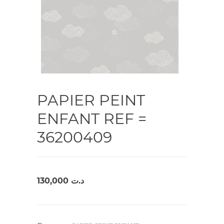
PAPIER PEINT
ENFANT REF =
36200409
130,000
د.ت