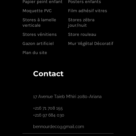
Papier peint enfant
Posters enfants
Moquette PVC
Film adhésif vitres
Stores à lamelle
Stores zébra
verticale
jour/nuit
Stores vénitiens
Store rouleau
Gazon artificiel
Mur Végétal Décoratif
Plan du site
Contact
17 Avenue Taieb M’hiri 2080-Ariana
+216 71 708 155
+216 97 684 030
bennourdeco@gmail.com