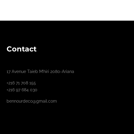
Contact
17 Avenue Taieb M’hiri 2080-Ariana
+216 71 708 155
+216 97 684 030
bennourdeco@gmail.com