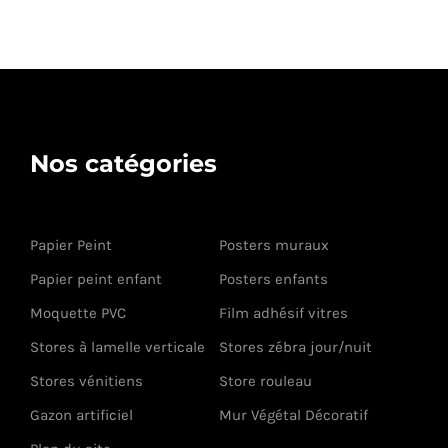
Nos catégories
Papier Peint
Posters muraux
Papier peint enfant
Posters enfants
Moquette PVC
Film adhésif vitres
Stores à lamelle verticale
Stores zébra jour/nuit
Stores vénitiens
Store rouleau
Gazon artificiel
Mur Végétal Décoratif