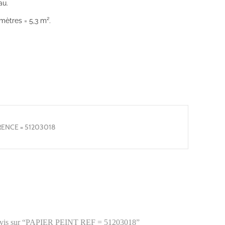
au.
mètres = 5,3 m².
ENCE = 51203018
re avis sur “PAPIER PEINT REF = 51203018”