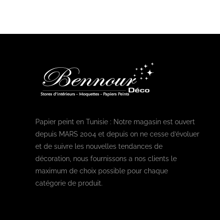
Papier peint en Tunisie : Notre magasin est ouvert
depuis MARS 2004 et depuis on ne cesse d’évoluer
et de suivre les nouvelles tendances de
décoration, nous fournissons a nos clients le
maximum de choix possible pour chaque
catégorie de produit.