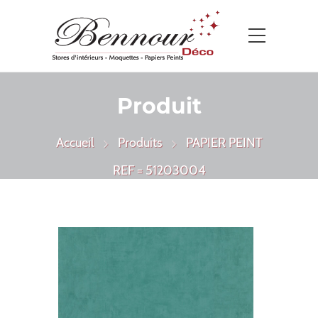
Produit
Accueil
Produits
PAPIER PEINT
REF = 51203004