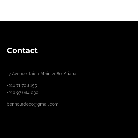
Contact
17 Avenue Taieb M’hiri 2080-Ariana
+216 71 708 155
+216 97 684 030
bennourdeco@gmail.com