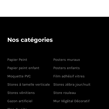
Nos catégories
Papier Peint
Posters muraux
Papier peint enfant
Posters enfants
Moquette PVC
Film adhésif vitres
Stores à lamelle verticale
Stores zébra jour/nuit
Stores vénitiens
Store rouleau
Gazon artificiel
Mur Végétal Décoratif