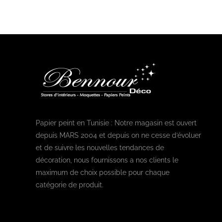
Papier peint en Tunisie : Notre magasin est ouvert
depuis MARS 2004 et depuis on ne cesse d’évoluer
et de suivre les nouvelles tendances de
décoration, nous fournissons a nos clients le
maximum de choix possible pour chaque
catégorie de produit.