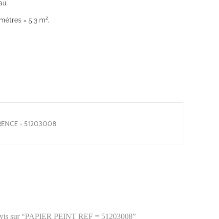
au.
mètres = 5,3 m².
RENCE = 51203008
re avis sur “PAPIER PEINT REF = 51203008”