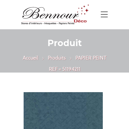
Produit
Accueil
Produits
PAPIER PEINT
REF = 51194211