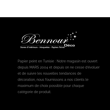
Papier peint en Tunisie : Notre magasin est ouvert
depuis MARS 2004 et depuis on ne cesse d’évoluer
et de suivre les nouvelles tendances de
décoration, nous fournissons a nos clients le
maximum de choix possible pour chaque
catégorie de produit.