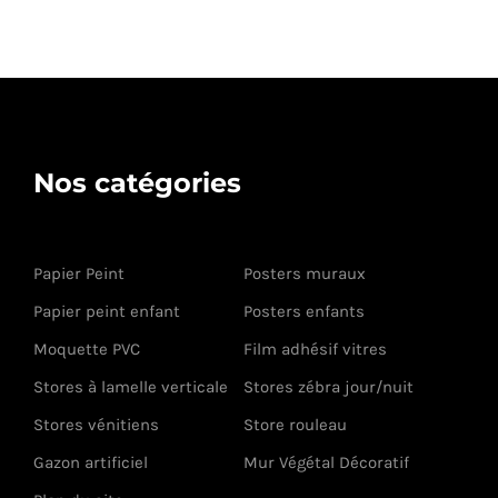
Nos catégories
Papier Peint
Posters muraux
Papier peint enfant
Posters enfants
Moquette PVC
Film adhésif vitres
Stores à lamelle verticale
Stores zébra jour/nuit
Stores vénitiens
Store rouleau
Gazon artificiel
Mur Végétal Décoratif