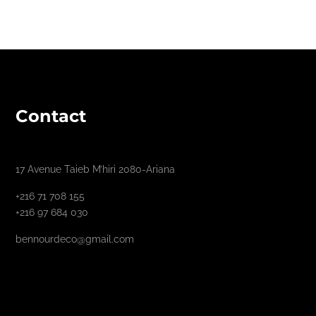
Contact
17 Avenue Taieb M’hiri 2080-Ariana
+216 71 708 155
+216 97 684 030
bennourdeco@gmail.com