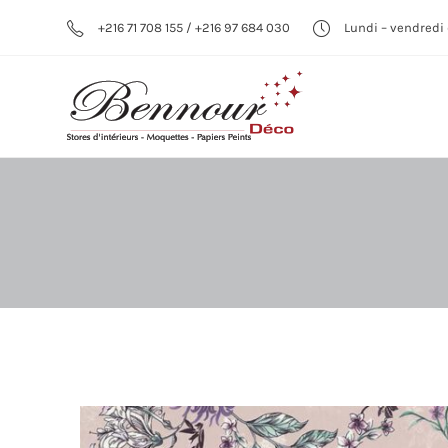
+216 71 708 155 / +216 97 684 030
Lundi – vendredi 