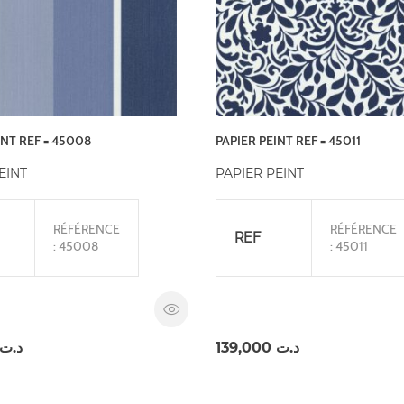
INT REF = 45008
PAPIER PEINT REF = 45011
EINT
PAPIER PEINT
RÉFÉRENCE
RÉFÉRENCE
REF
: 45008
: 45011
د.ت
139,000
د.ت