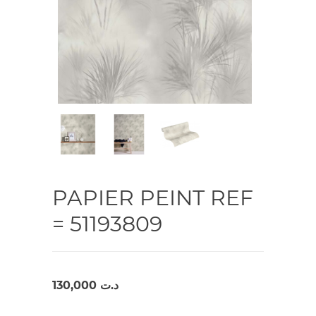
PAPIER PEINT REF
= 51193809
130,000
د.ت