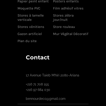
Papier peint enfant
Posters enfants
Moquette PVC
Film adhésif vitres
Stores à lamelle
Stores zébra
verticale
jour/nuit
Stores vénitiens
Store rouleau
Gazon artificiel
Mur Végétal Décoratif
Plan du site
Contact
17 Avenue Taieb M’hiri 2080-Ariana
+216 71 708 155
+216 97 684 030
bennourdeco@gmail.com