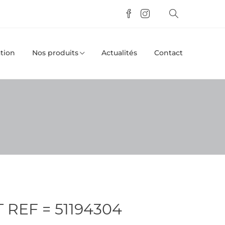
tion
Nos produits
Actualités
Contact
 REF = 51194304