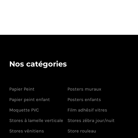
Nos catégories
Papier Peint
Posters muraux
Papier peint enfant
Posters enfants
Moquette PVC
Film adhésif vitres
Stores à lamelle verticale
Stores zébra jour/nuit
Stores vénitiens
Store rouleau