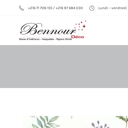
+216 71 708 155 / +216 97 684 030
Lundi – vendredi 