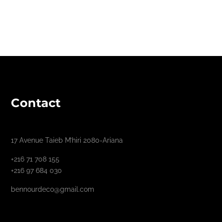
Contact
17 Avenue Taieb M’hiri 2080-Ariana
+216 71 708 155
+216 97 684 030
bennourdeco@gmail.com