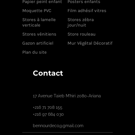
Papier peint enfant
Posters enfants
Moquette PVC
Film adhésif vitres
Stores à lamelle
Stores zébra
verticale
jour/nuit
Stores vénitiens
Store rouleau
Gazon artificiel
Mur Végétal Décoratif
Plan du site
Contact
17 Avenue Taieb M’hiri 2080-Ariana
+216 71 708 155
+216 97 684 030
bennourdeco@gmail.com