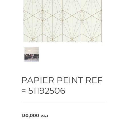
PAPIER PEINT REF
= 51192506
130,000
د.ت