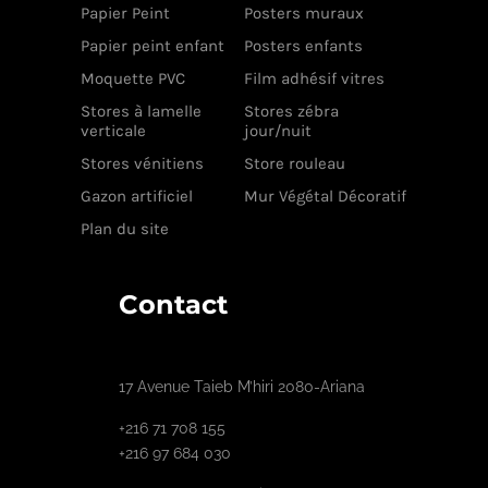
Papier Peint
Posters muraux
Papier peint enfant
Posters enfants
Moquette PVC
Film adhésif vitres
Stores à lamelle
Stores zébra
verticale
jour/nuit
Stores vénitiens
Store rouleau
Gazon artificiel
Mur Végétal Décoratif
Plan du site
Contact
17 Avenue Taieb M’hiri 2080-Ariana
+216 71 708 155
+216 97 684 030