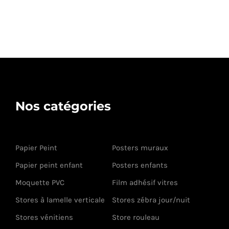
Nos catégories
Papier Peint
Posters muraux
Papier peint enfant
Posters enfants
Moquette PVC
Film adhésif vitres
Stores à lamelle verticale
Stores zébra jour/nuit
Stores vénitiens
Store rouleau