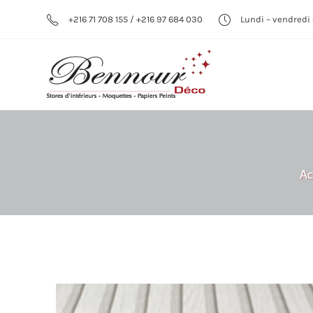
+216 71 708 155 / +216 97 684 030
Lundi – vendredi 
Ac