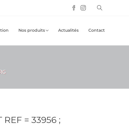
tion
Nos produits
Actualités
Contact
URG
 REF = 33956 ;