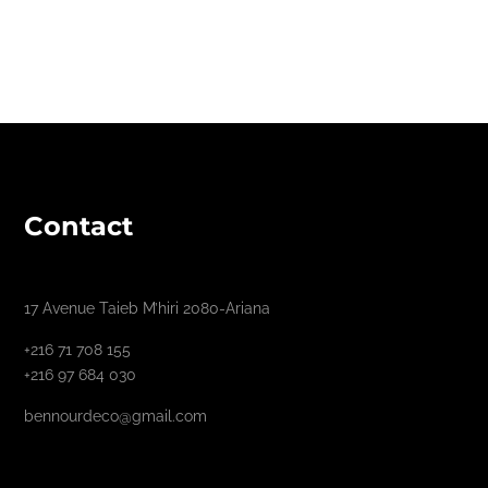
Contact
17 Avenue Taieb M’hiri 2080-Ariana
+216 71 708 155
+216 97 684 030
bennourdeco@gmail.com