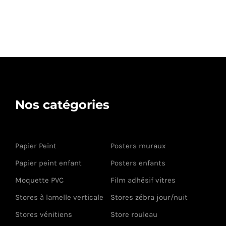
Nos catégories
Papier Peint
Posters muraux
Papier peint enfant
Posters enfants
Moquette PVC
Film adhésif vitres
Stores à lamelle verticale
Stores zébra jour/nuit
Stores vénitiens
Store rouleau