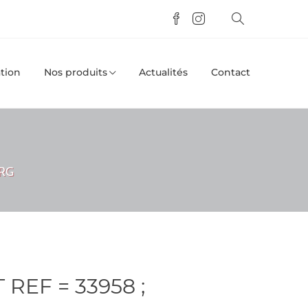
tion
Nos produits
Actualités
Contact
URG
 REF = 33958 ;