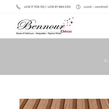
+216 71 708 155 / +216 97 684 030
Lundi – vendredi 
Ac