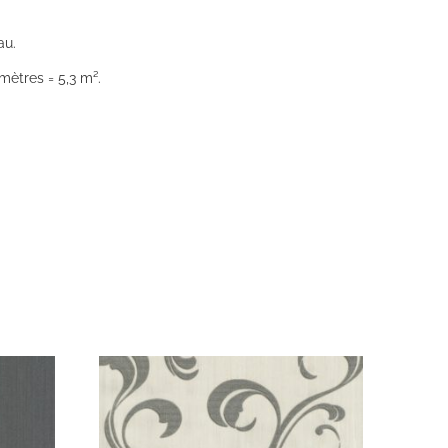
au.
mètres = 5,3 m².