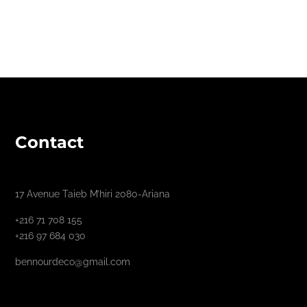
Contact
17 Avenue Taieb M’hiri 2080-Ariana
+216 71 708 155
+216 97 684 030
bennourdeco@gmail.com