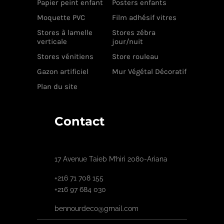
Papier peint enfant
Posters enfants
Moquette PVC
Film adhésif vitres
Stores à lamelle
Stores zébra
verticale
jour/nuit
Stores vénitiens
Store rouleau
Gazon artificiel
Mur Végétal Décoratif
Plan du site
Contact
17 Avenue Taieb M’hiri 2080-Ariana
+216 71 708 155
+216 97 684 030
bennourdeco@gmail.com