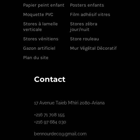
Papier peint enfant
Posters enfants
Moquette PVC
Film adhésif vitres
Stores à lamelle
Stores zébra
verticale
jour/nuit
Stores vénitiens
Store rouleau
Gazon artificiel
Mur Végétal Décoratif
Plan du site
Contact
17 Avenue Taieb M’hiri 2080-Ariana
+216 71 708 155
+216 97 684 030
bennourdeco@gmail.com