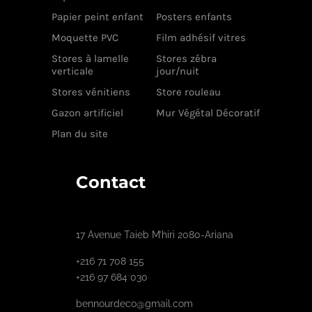
Papier peint enfant
Posters enfants
Moquette PVC
Film adhésif vitres
Stores à lamelle
Stores zébra
verticale
jour/nuit
Stores vénitiens
Store rouleau
Gazon artificiel
Mur Végétal Décoratif
Plan du site
Contact
17 Avenue Taieb M’hiri 2080-Ariana
+216 71 708 155
+216 97 684 030
bennourdeco@gmail.com