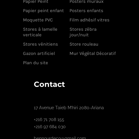
Papier Peint
Posters muraux
Papier peint enfant
Posters enfants
Moquette PVC
Film adhésif vitres
Stores à lamelle
Stores zébra
verticale
jour/nuit
Stores vénitiens
Store rouleau
Gazon artificiel
Mur Végétal Décoratif
Plan du site
Contact
17 Avenue Taieb M’hiri 2080-Ariana
+216 71 708 155
+216 97 684 030
bennourdeco@gmail.com