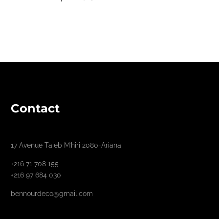
Contact
17 Avenue Taieb M’hiri 2080-Ariana
+216 71 708 155
+216 97 684 030
bennourdeco@gmail.com