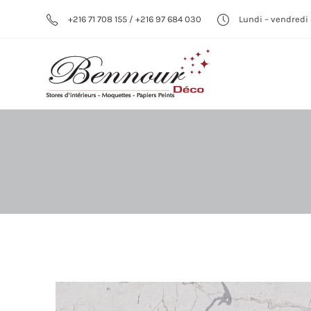
+216 71 708 155 / +216 97 684 030
Lundi – vendredi 