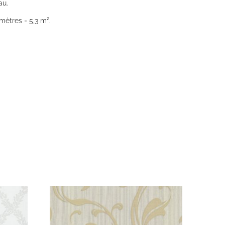
au.
mètres = 5,3 m².