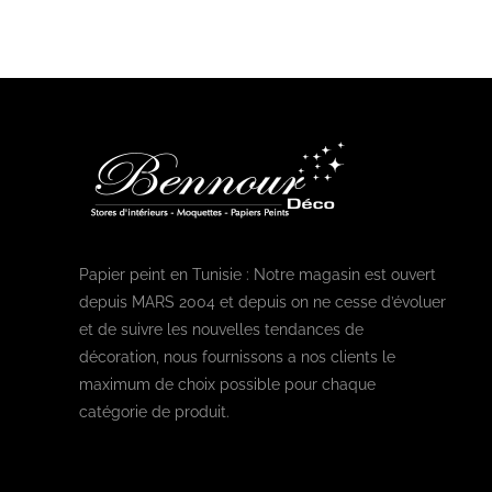
Papier peint en Tunisie : Notre magasin est ouvert
depuis MARS 2004 et depuis on ne cesse d’évoluer
et de suivre les nouvelles tendances de
décoration, nous fournissons a nos clients le
maximum de choix possible pour chaque
catégorie de produit.