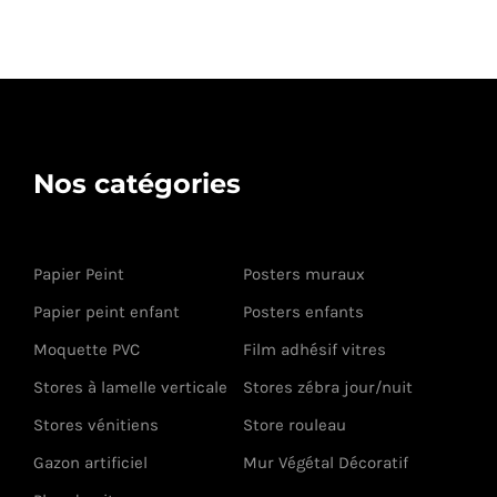
Nos catégories
Papier Peint
Posters muraux
Papier peint enfant
Posters enfants
Moquette PVC
Film adhésif vitres
Stores à lamelle verticale
Stores zébra jour/nuit
Stores vénitiens
Store rouleau
Gazon artificiel
Mur Végétal Décoratif