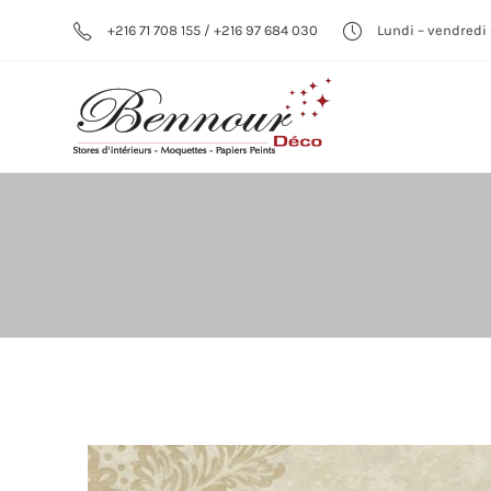
+216 71 708 155 / +216 97 684 030
Lundi – vendredi 