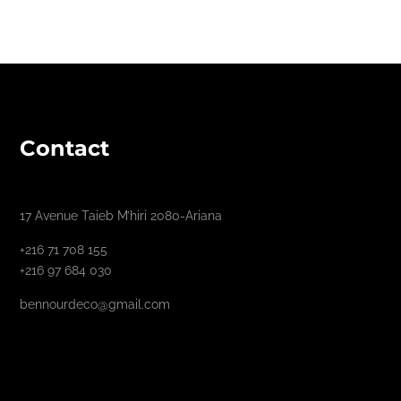
Contact
17 Avenue Taieb M’hiri 2080-Ariana
+216 71 708 155
+216 97 684 030
bennourdeco@gmail.com