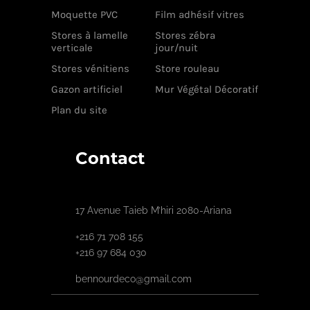
Moquette PVC
Film adhésif vitres
Stores à lamelle
Stores zébra
verticale
jour/nuit
Stores vénitiens
Store rouleau
Gazon artificiel
Mur Végétal Décoratif
Plan du site
Contact
17 Avenue Taieb M’hiri 2080-Ariana
+216 71 708 155
+216 97 684 030
bennourdeco@gmail.com