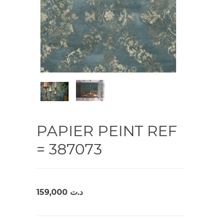
PAPIER PEINT REF
= 387073
159,000
د.ت