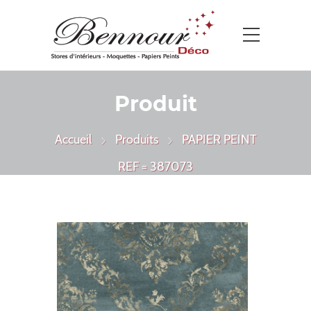
Produit
Accueil
Produits
PAPIER PEINT
REF = 387073