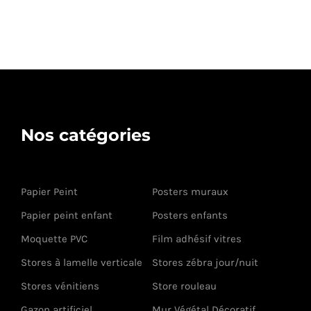
Nos catégories
Papier Peint
Posters muraux
Papier peint enfant
Posters enfants
Moquette PVC
Film adhésif vitres
Stores à lamelle verticale
Stores zébra jour/nuit
Stores vénitiens
Store rouleau
Gazon artificiel
Mur Végétal Décoratif