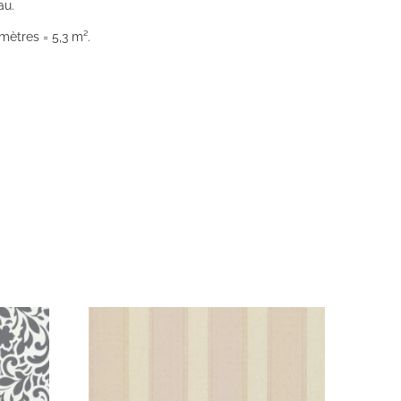
au.
mètres = 5,3 m².