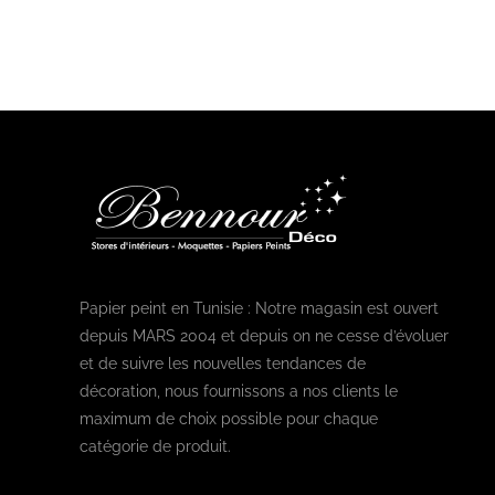
Papier peint en Tunisie : Notre magasin est ouvert
depuis MARS 2004 et depuis on ne cesse d’évoluer
et de suivre les nouvelles tendances de
décoration, nous fournissons a nos clients le
maximum de choix possible pour chaque
catégorie de produit.