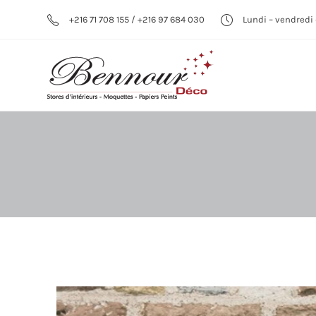
+216 71 708 155 / +216 97 684 030
Lundi – vendredi 