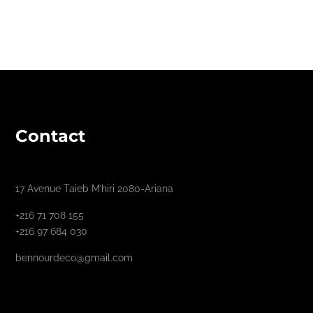
Contact
17 Avenue Taieb M’hiri 2080-Ariana
+216 71 708 155
+216 97 684 030
bennourdeco@gmail.com