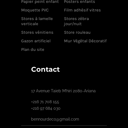
Papier peint enfant
Posters enfants
Moquette PVC
Film adhésif vitres
Stores à lamelle
Stores zébra
verticale
jour/nuit
Stores vénitiens
Store rouleau
Gazon artificiel
Mur Végétal Décoratif
Plan du site
Contact
17 Avenue Taieb M’hiri 2080-Ariana
+216 71 708 155
+216 97 684 030
bennourdeco@gmail.com