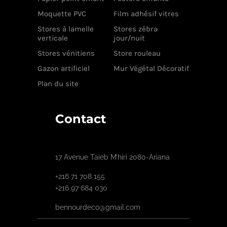
Moquette PVC
Film adhésif vitres
Stores à lamelle
Stores zébra
verticale
jour/nuit
Stores vénitiens
Store rouleau
Gazon artificiel
Mur Végétal Décoratif
Plan du site
Contact
17 Avenue Taieb M’hiri 2080-Ariana
+216 71 708 155
+216 97 684 030
bennourdeco@gmail.com