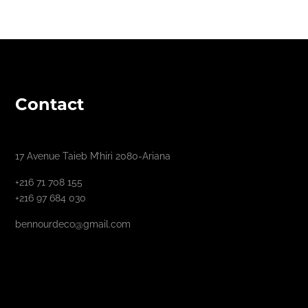
Contact
17 Avenue Taieb M’hiri 2080-Ariana
+216 71 708 155
+216 97 684 030
bennourdeco@gmail.com