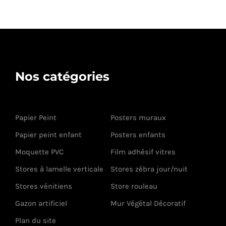
Nos catégories
Papier Peint
Posters muraux
Papier peint enfant
Posters enfants
Moquette PVC
Film adhésif vitres
Stores à lamelle verticale
Stores zébra jour/nuit
Stores vénitiens
Store rouleau
Gazon artificiel
Mur Végétal Décoratif
Plan du site