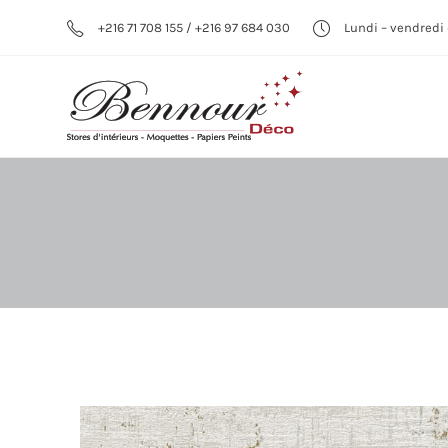
+216 71 708 155 / +216 97 684 030
Lundi – vendredi 