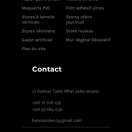
Moquette PVC
Film adhésif vitres
Stores à lamelle
Stores zébra
verticale
jour/nuit
Stores vénitiens
Store rouleau
Gazon artificiel
Mur Végétal Décoratif
Plan du site
Contact
17 Avenue Taieb M’hiri 2080-Ariana
+216 71 708 155
+216 97 684 030
bennourdeco@gmail.com