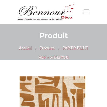
Produit
Accueil
Produits
PAPIER PEINT
REF = 51243908