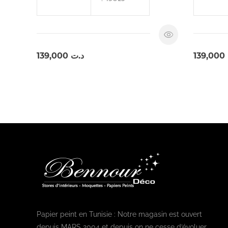
139,000
د.ت
139,000
Papier peint en Tunisie : Notre magasin est ouvert
depuis MARS 2004 et depuis on ne cesse d’évoluer