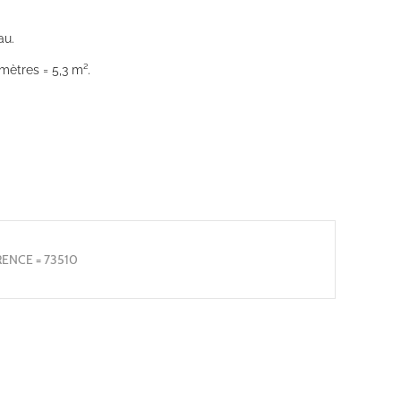
au.
mètres = 5,3 m².
ENCE = 73510