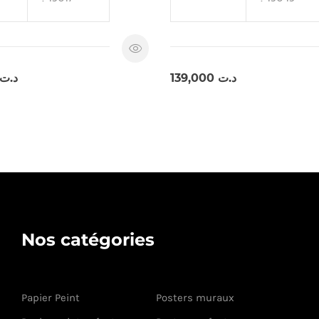
د.ت
139,000
د.ت
Nos catégories
Papier Peint
Posters muraux