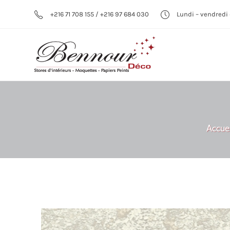
+216 71 708 155 / +216 97 684 030
Lundi – vendredi 
Accuei