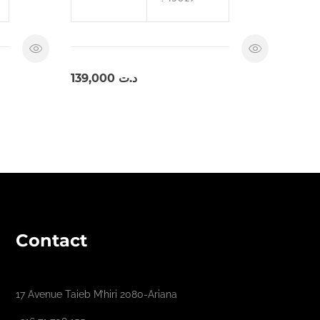
139,000
د.ت
Contact
17 Avenue Taieb M’hiri 2080-Ariana