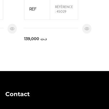
RÉFÉRENCE
REF
: 45029
139,000
د.ت
Contact