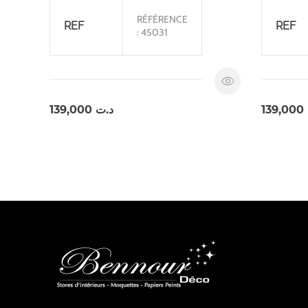
RÉFÉRENCE
REF
REF
: 45031
139,000
د.ت
139,000