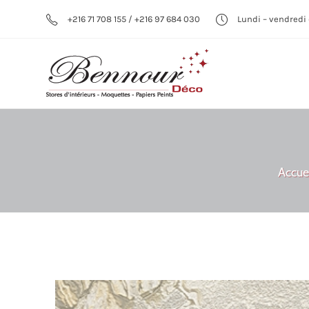
+216 71 708 155 / +216 97 684 030
Lundi – vendredi 
Accuei