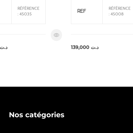
RÉFÉRENCE
RÉFÉRENCE
REF
: 45035
: 45008
د.ت
139,000
د.ت
Nos catégories