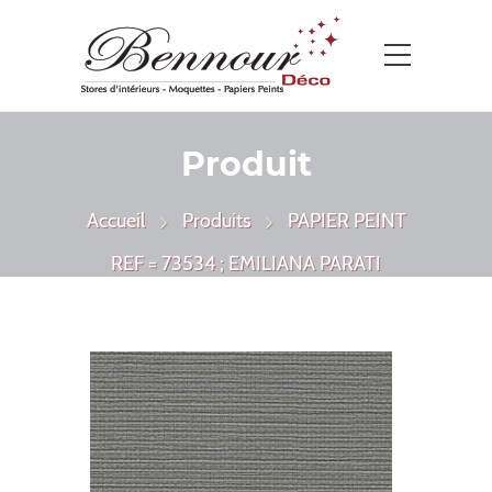
Produit
Accueil
Produits
PAPIER PEINT
REF = 73534 ; EMILIANA PARATI