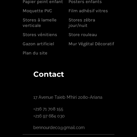
Papier peint enfant
Posters enfants
Moquette PVC
Film adhésif vitres
Stores à lamelle
Stores zébra
verticale
jour/nuit
Stores vénitiens
Store rouleau
Gazon artificiel
Mur Végétal Décoratif
Plan du site
Contact
17 Avenue Taieb M’hiri 2080-Ariana
+216 71 708 155
+216 97 684 030
bennourdeco@gmail.com