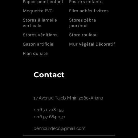
Papier peint enfant
Posters enfants
Moquette PVC
Film adhésif vitres
Stores à lamelle
Stores zébra
verticale
jour/nuit
Stores vénitiens
Store rouleau
Gazon artificiel
Mur Végétal Décoratif
Plan du site
Contact
17 Avenue Taieb M’hiri 2080-Ariana
+216 71 708 155
+216 97 684 030
bennourdeco@gmail.com